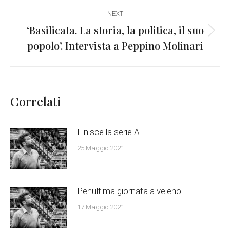
NEXT
‘Basilicata. La storia, la politica, il suo
Next
popolo’. Intervista a Peppino Molinari
post:
Correlati
Finisce la serie A
25 Maggio 2021
Penultima giornata a veleno!
17 Maggio 2021