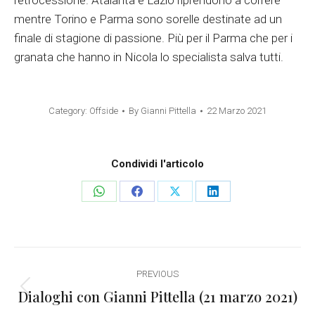
retrocessione. Atalanta e Lazio riprendono a correre
mentre Torino e Parma sono sorelle destinate ad un
finale di stagione di passione. Più per il Parma che per i
granata che hanno in Nicola lo specialista salva tutti.
Category:
Offside
By
Gianni Pittella
22 Marzo 2021
Condividi l'articolo
Share
Share
Share
Share
on
on
on
on
WhatsApp
Facebook
X
LinkedIn
Post
PREVIOUS
navigation
Dialoghi con Gianni Pittella (21 marzo 2021)
Previous
post: