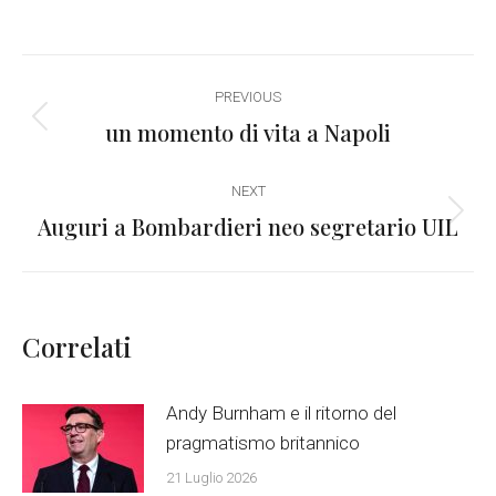
on
on
on
on
WhatsApp
Facebook
X
LinkedIn
Post
PREVIOUS
navigation
un momento di vita a Napoli
Previous
post:
NEXT
Auguri a Bombardieri neo segretario UIL
Next
post:
Correlati
Andy Burnham e il ritorno del
pragmatismo britannico
21 Luglio 2026