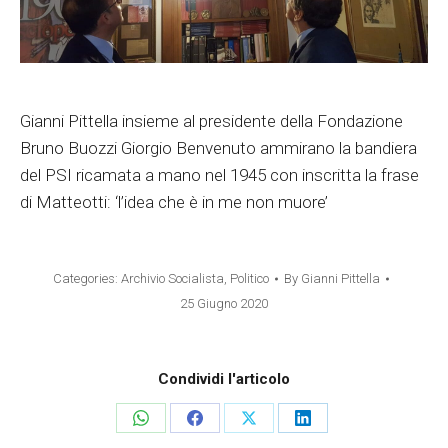
Gianni Pittella insieme al presidente della Fondazione
Bruno Buozzi Giorgio Benvenuto ammirano la bandiera
del PSI ricamata a mano nel 1945 con inscritta la frase
di Matteotti: ‘l’idea che è in me non muore’
Categories:
Archivio Socialista
,
Politico
By
Gianni Pittella
25 Giugno 2020
Condividi l'articolo
Share
Share
Share
Share