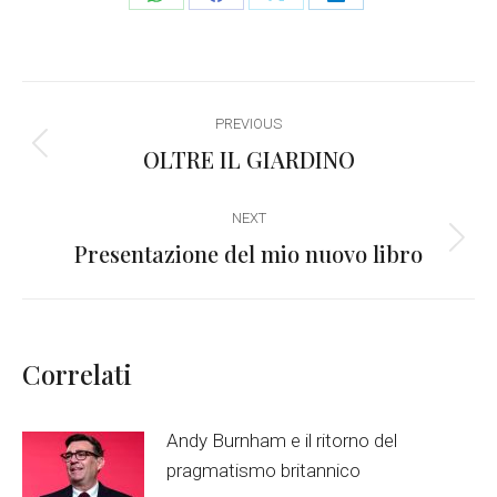
Share
Share
Share
Share
on
on
on
on
WhatsApp
Facebook
X
LinkedIn
Post
PREVIOUS
navigation
OLTRE IL GIARDINO
Previous
post:
NEXT
Presentazione del mio nuovo libro
Next
post:
Correlati
Andy Burnham e il ritorno del
pragmatismo britannico