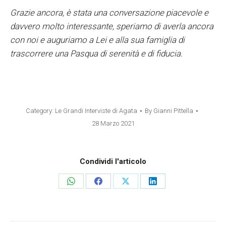
Grazie ancora, è stata una conversazione piacevole e
davvero molto interessante, speriamo di averla ancora
con noi e auguriamo a Lei e alla sua famiglia di
trascorrere una Pasqua di serenità e di fiducia.
Category:
Le Grandi Interviste di Agata
By
Gianni Pittella
28 Marzo 2021
Condividi l'articolo
Share
Share
Share
Share
on
on
on
on
WhatsApp
Facebook
X
LinkedIn