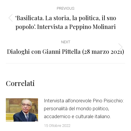
Post
PREVIOUS
navigation
‘Basilicata. La storia, la politica, il suo
Previous
popolo’. Intervista a Peppino Molinari
post:
NEXT
Dialoghi con Gianni Pittella (28 marzo 2021)
Next
post:
Correlati
Intervista all’onorevole Pino Pisicchio:
personalità del mondo politico,
accademico e culturale italiano.
15 Ottobre 2022